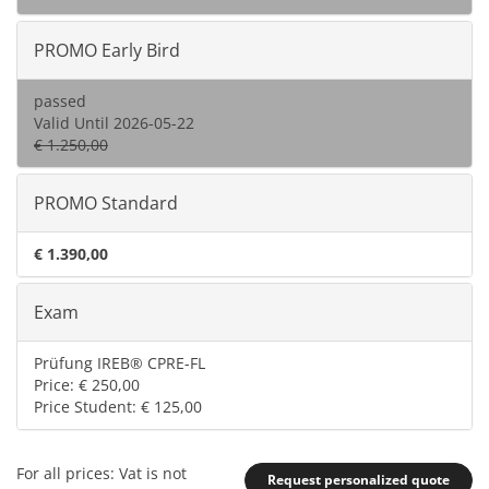
PROMO Early Bird
passed
Valid Until 2026-05-22
€ 1.250,00
PROMO Standard
€ 1.390,00
Exam
Prüfung IREB® CPRE-FL
Price: € 250,00
Price Student: € 125,00
For all prices: Vat is not
Request personalized quote