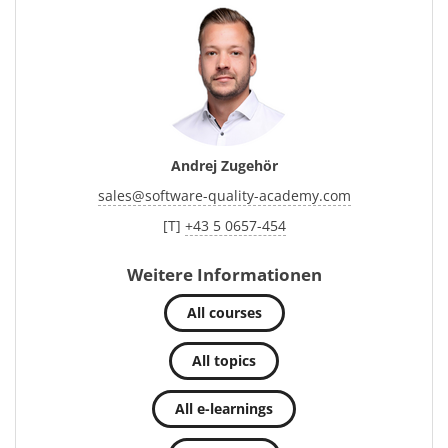
Andrej Zugehör
sales
@
software-quality-academy.com
[T]
+43 5 0657-454
Weitere Informationen
All courses
All topics
All e-learnings