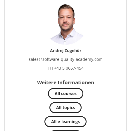
Andrej Zugehör
sales
@
software-quality-academy.com
[T]
+43 5 0657-454
Weitere Informationen
All courses
All topics
All e-learnings