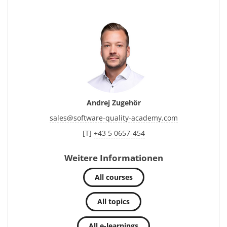
Andrej Zugehör
sales
@
software-quality-academy.com
[T]
+43 5 0657-454
Weitere Informationen
All courses
All topics
All e-learnings