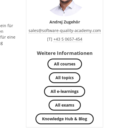
Andrej Zugehör
ein für
sales
@
software-quality-academy.com
en
für eine
[T]
+43 5 0657-454
ng
Weitere Informationen
All courses
All topics
All e-learnings
All exams
Knowledge Hub & Blog