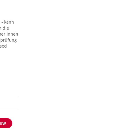
s - kann
n die
mer:innen
gsprüfung
osed
now