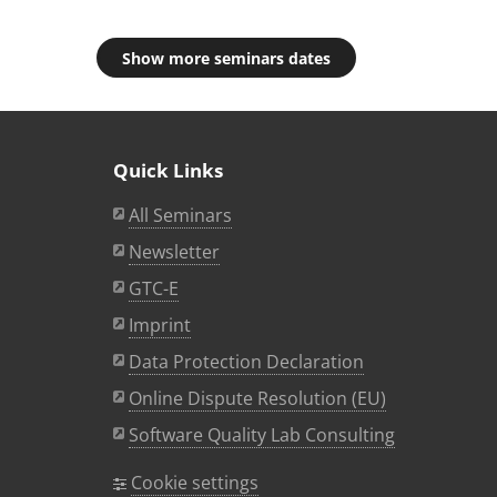
Show more seminars dates
Quick Links
All Seminars
Newsletter
GTC-E
Imprint
Data Protection Declaration
Online Dispute Resolution (EU)
Software Quality Lab Consulting
Cookie settings