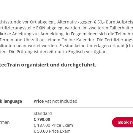
chtsstunde vor Ort abgelegt. Alternativ - gegen € 50,- Euro Aufprei
tifizierungsstelle EXIN abgelegt werden. Im zweiteren Fall erhalte
kurze Anleitung zur Anmeldung. In Folge melden sich die Teilneh
 Termin und Uhrzeit aus einem Online-Kalender. Die Zertifizierun
 Minuten beantwortet werden. Es sind keine Unterlagen erlaubt (cl
en. Die Prüfung ist derzeit nur in Englisch verfügbar.
ecTrain organisiert und durchgeführt.
lk language
Price
Vat not included
Standard
€ 790,00
rman
Book 
€ 187,00 Price Exam
€ 50,00 Price Exam