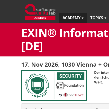
Go
to
homepage
ACADEMY
TOPICS
Skip
EXIN® Informati
to
content
[DE]
17. Nov 2026
, 1030 Vienna + O
Der inte
den Schu
Welt.