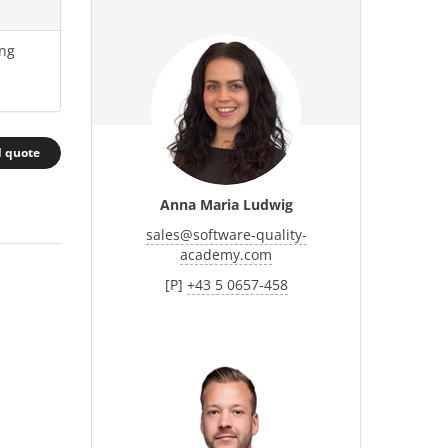
ung
d quote
Anna Maria Ludwig
sales
@
software-quality-
academy.com
[P]
+43 5 0657-458