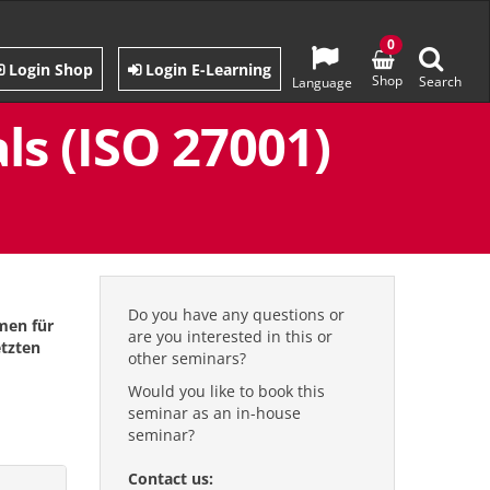
0
Login Shop
Login E-Learning
Shop
Search
Language
ls (ISO 27001)
Do you have any questions or
men für
are you interested in this or
etzten
other seminars?
Would you like to book this
seminar as an in-house
seminar?
Contact us: