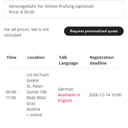
Servicegebühr für Online-Prüfung (optional)
Price: € 50,00
For all prices: Vat is not
Request personalized quote
included
Time
Location
Talk
Registration
Language
deadline
c/o tecTrain
GmbH
St.-Peter-
German
09:00 -
Gürtel 10b
Available in
2026-12-14 10:00
17:00
8042 8042
English
Graz
Austria
+ online