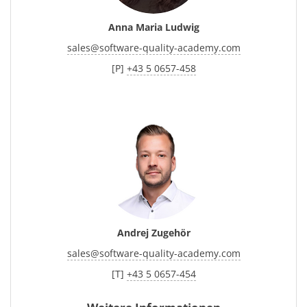
Anna Maria Ludwig
sales
@
software-quality-academy.com
[P]
+43 5 0657-458
Andrej Zugehör
sales
@
software-quality-academy.com
[T]
+43 5 0657-454