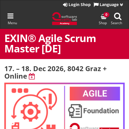
Go
Login Shop
Language
to
homepage
Toggle
0
Menu
Shop
Search
navigation
Skip
to
EXIN® Agile Scrum
content
Master [DE]
17. – 18. Dec 2026
, 8042 Graz +
Online