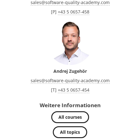
sales
@
software-quality-academy.com
[P]
+43 5 0657-458
Andrej Zugehör
sales
@
software-quality-academy.com
[T]
+43 5 0657-454
Weitere Informationen
All courses
All topics