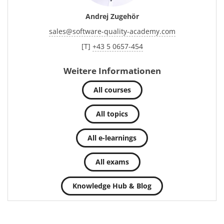
Andrej Zugehör
sales
@
software-quality-academy.com
[T]
+43 5 0657-454
Weitere Informationen
All courses
All topics
All e-learnings
All exams
Knowledge Hub & Blog