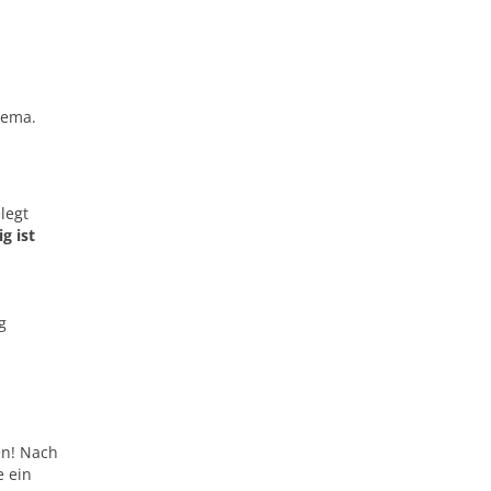
hema.
legt
g ist
g
en! Nach
e ein