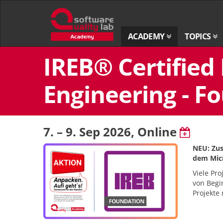
Go
to
homepage
ACADEMY
TOPICS
Skip
IREB® Certified
to
content
Engineering - Fo
7. – 9. Sep 2026
, Online
NEU: Zus
dem Micr
Viele Pr
von Begin
Projekte