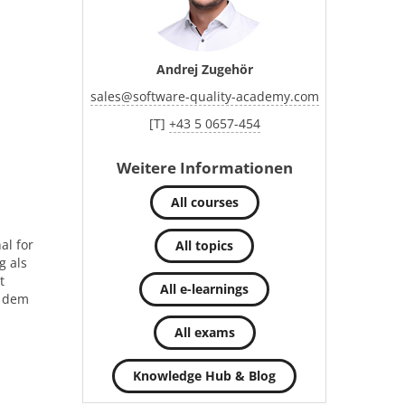
Andrej Zugehör
sales
@
software-quality-academy.com
[T]
+43 5 0657-454
Weitere Informationen
All courses
al for
All topics
g als
t
All e-learnings
t dem
All exams
Knowledge Hub & Blog