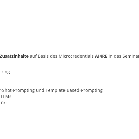
Zusatzinhalte
auf Basis des Microcredentials
AI4RE
in das Semina
ering
w-Shot-Prompting und Template-Based-Prompting
n LLMs
für: