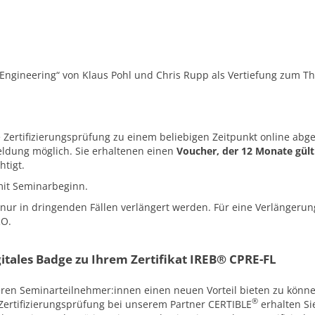
ngineering“ von Klaus Pohl und Chris Rupp als Vertiefung zum T
Zertifizierungsprüfung zu einem beliebigen Zeitpunkt online abge
ldung möglich. Sie erhaltenen einen
Voucher, der 12 Monate gülti
htigt.
mit Seminarbeginn.
nur in dringenden Fällen verlängert werden. Für eine Verlängerun
RO.
igitales Badge zu Ihrem Zertifikat IREB® CPRE-FL
eren Seminarteilnehmer:innen einen neuen Vorteil bieten zu könn
®
Zertifizierungsprüfung bei unserem Partner CERTIBLE
erhalten Si