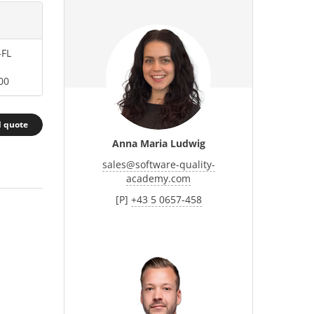
-FL
00
d quote
Anna Maria Ludwig
sales
@
software-quality-
academy.com
[P]
+43 5 0657-458