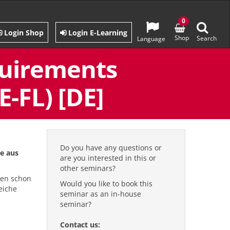
0
Login Shop
Login E-Learning
Shop
Search
Language
quirements
-FL) [DE]
Do you have any questions or
se aus
are you interested in this or
other seminars?
gen schon
Would you like to book this
eiche
seminar as an in-house
seminar?
Contact us: