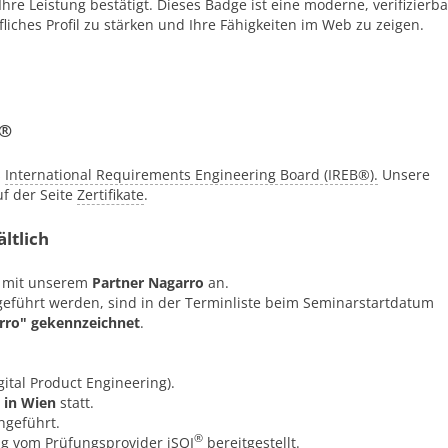
Ihre Leistung bestätigt. Dieses Badge ist eine moderne, verifizierb
fliches Profil zu stärken und Ihre Fähigkeiten im Web zu zeigen.
B®
s
International Requirements Engineering Board (IREB®).
Unsere
uf der Seite
Zertifikate
.
ltlich
m mit unserem
Partner Nagarro
an.
eführt werden, sind in der Terminliste beim Seminarstartdatum
rro" gekennzeichnet
.
ital Product Engineering).
in Wien
statt.
geführt.
®
ung vom Prüfungsprovider
iSQI
bereitgestellt.