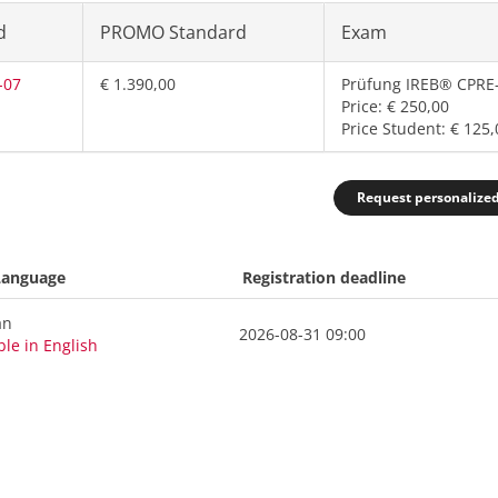
d
PROMO Standard
Exam
-07
€ 1.390,00
Prüfung IREB® CPRE
Price: € 250,00
Price Student: € 125,
Request personalize
Language
Registration deadline
an
2026-08-31 09:00
ble in English