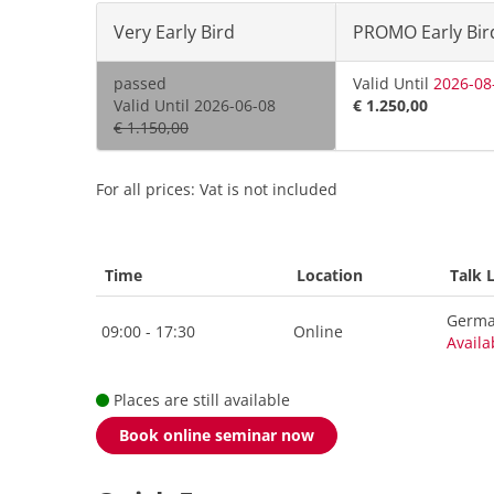
Very Early Bird
PROMO Early Bir
passed
Valid Until
2026-08
Valid Until 2026-06-08
€ 1.250,00
€ 1.150,00
For all prices: Vat is not included
Time
Location
Talk 
Germ
09:00 - 17:30
Online
Availa
Places are still available
Book online seminar now