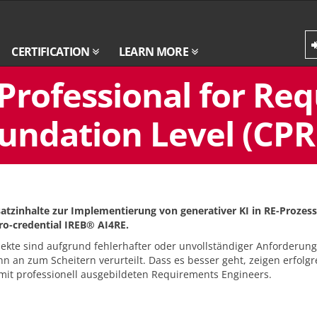
CERTIFICATION
LEARN MORE
 Professional for Re
undation Level (CPRE
atzinhalte zur Implementierung von generativer KI in RE-Prozes
o-credential IREB® AI4RE.
ojekte sind aufgrund fehlerhafter oder unvollständiger Anforderun
n an zum Scheitern verurteilt. Dass es besser geht, zeigen erfolgr
 mit professionell ausgebildeten Requirements Engineers.