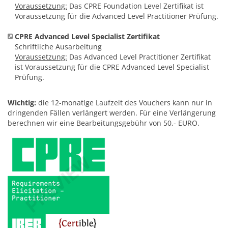
Voraussetzung:
Das CPRE Foundation Level Zertifikat ist
Voraussetzung für die Advanced Level Practitioner Prüfung.
CPRE Advanced Level Specialist Zertifikat
Schriftliche Ausarbeitung
Voraussetzung:
Das Advanced Level Practitioner Zertifikat
ist Voraussetzung für die CPRE Advanced Level Specialist
Prüfung.
Wichtig:
die 12-monatige Laufzeit des Vouchers kann nur in
dringenden Fällen verlängert werden. Für eine Verlängerung
berechnen wir eine Bearbeitungsgebühr von 50,- EURO.
J
N
I
d
B
z
I
Z
I