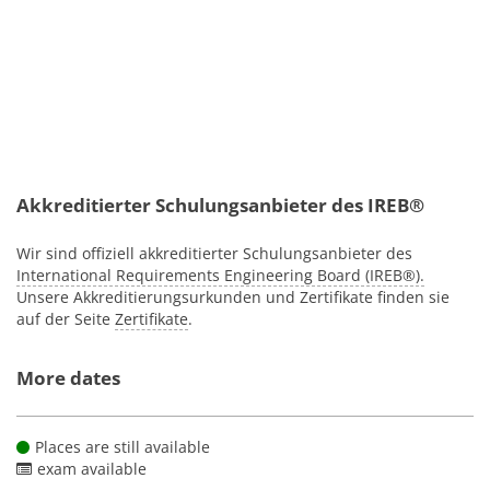
u
Ih
Fä
i
W
z
ze
Akkreditierter Schulungsanbieter des IREB®
Wir sind offiziell akkreditierter Schulungsanbieter des
International Requirements Engineering Board (IREB®).
Unsere Akkreditierungsurkunden und Zertifikate finden sie
auf der Seite
Zertifikate
.
More dates
Places are still available
exam available