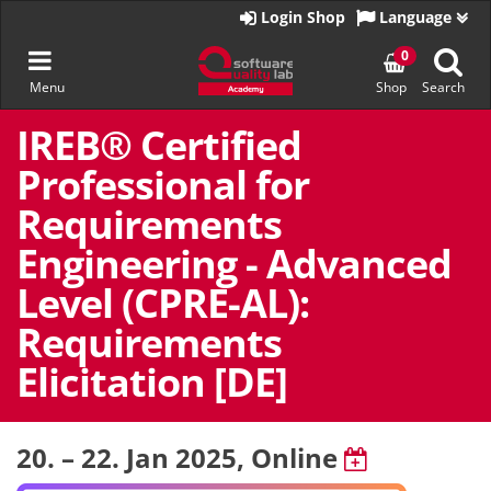
Go
Login Shop
Language
to
homepage
Toggle
0
Menu
Shop
Search
navigation
Skip
to
IREB® Certified
content
Professional for
Requirements
Engineering - Advanced
Level (CPRE-AL):
Requirements
Elicitation [DE]
20. – 22. Jan 2025
, Online