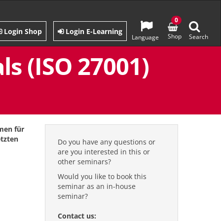
0
Login Shop
Login E-Learning
Shop
Search
Language
ls (ISO 27001)
men für
etzten
Do you have any questions or
are you interested in this or
other seminars?
Would you like to book this
seminar as an in-house
seminar?
Contact us: