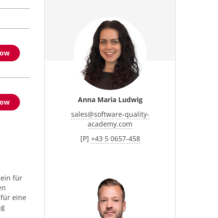
now
Anna Maria Ludwig
now
sales
@
software-quality-
academy.com
[P]
+43 5 0657-458
ein für
en
für eine
ng