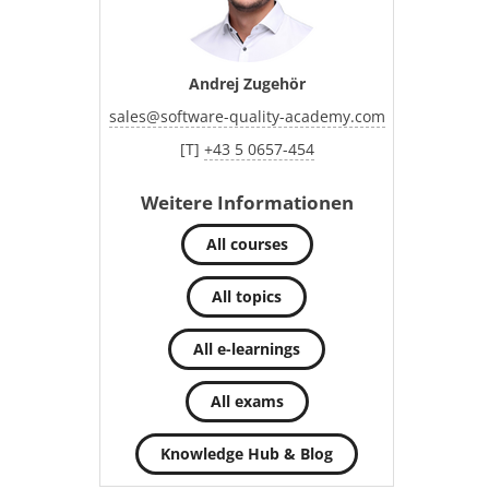
Andrej Zugehör
sales
@
software-quality-academy.com
[T]
+43 5 0657-454
Weitere Informationen
All courses
All topics
All e-learnings
All exams
Knowledge Hub & Blog