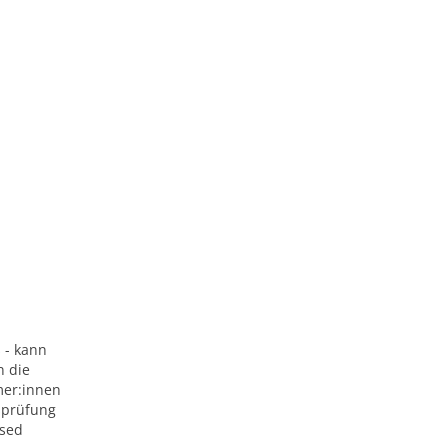
s - kann
n die
mer:innen
gsprüfung
osed