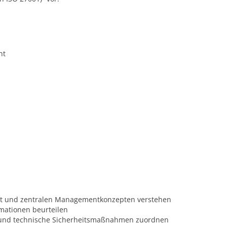
nt
eit und zentralen Managementkonzepten verstehen
rmationen beurteilen
he und technische Sicherheitsmaßnahmen zuordnen