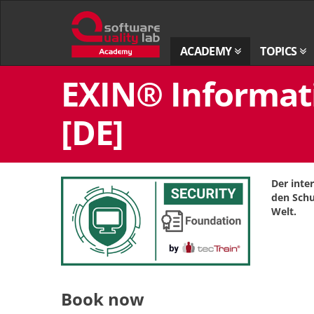
Go
to
homepage
ACADEMY
TOPICS
Skip
EXIN® Informati
to
content
[DE]
Der inte
den Schu
Welt.
Book now