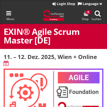
Zur
Login Shop
Language
Startseite
Navigation
0
Menü
Shop
Suchen
umschalten
Zum
Inhalt
EXIN® Agile Scrum
springen
Master [DE]
11. – 12. Dez. 2025
, Wien + Online