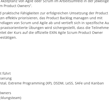
e Akzeptanz von Agile oder Scrum im Arbeitsumfeld in der jeweilig
um Product Owners“.
d praktische Fähigkeiten zur erfolgreichen Umsetzung der Produc
gen effektiv priorisieren, das Product Backlog managen und mit
dlagen von Scrum und Agile ab und vertieft sich in spezifische A
praxisorientierte Übungen wird sichergestellt, dass die Teilnehme
et der Kurs auf die offizielle EXIN Agile Scrum Product Owner
bestätigen.
t führt
sserung
stal, Extreme Programming (XP), DSDM, LeSS, SAFe und Kanban
 Owners
cklungsteam)