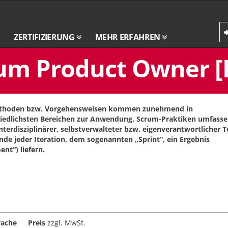
ZERTIFIZIERUNG
MEHR ERFAHREN
rum Product Owner [
ethoden bzw. Vorgehensweisen kommen zunehmend in
iedlichsten Bereichen zur Anwendung. Scrum-Praktiken umfass
nterdisziplinärer, selbstverwalteter bzw. eigenverantwortlicher 
nde jeder Iteration, dem sogenannten „Sprint“, ein Ergebnis
nt“) liefern.
rache
Preis
zzgl. MwSt.