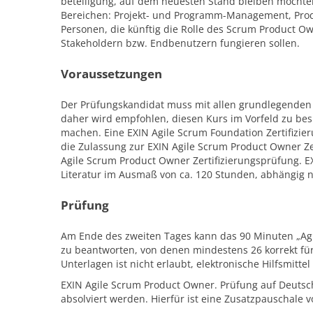
beteiligung, auf dem neuesten Stand bleiben möchten
Bereichen: Projekt- und Programm-Management, Pr
Personen, die künftig die Rolle des Scrum Product O
Stakeholdern bzw. Endbenutzern fungieren sollen.
Voraussetzungen
Der Prüfungskandidat muss mit allen grundlegenden 
daher wird empfohlen, diesen Kurs im Vorfeld zu bes
machen. Eine EXIN Agile Scrum Foundation Zertifizieru
die Zulassung zur EXIN Agile Scrum Product Owner Zer
Agile Scrum Product Owner Zertifizierungsprüfung. EX
Literatur im Ausmaß von ca. 120 Stunden, abhängig 
Prüfung
Am Ende des zweiten Tages kann das 90 Minuten „Ag
zu beantworten, von denen mindestens 26 korrekt fü
Unterlagen ist nicht erlaubt, elektronische Hilfsmittel
EXIN Agile Scrum Product Owner. Prüfung auf Deutsc
absolviert werden. Hierfür ist eine Zusatzpauschale vo