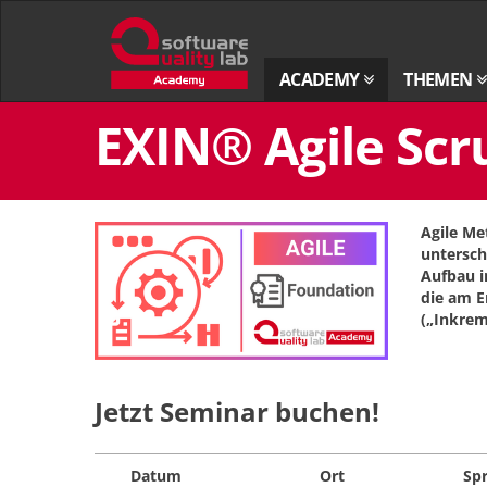
Zur
Startseite
ACADEMY
THEMEN
Zum
EXIN® Agile Sc
Inhalt
springen
Agile M
untersch
Aufbau i
die am E
(„Inkreme
Jetzt Seminar buchen!
Datum
Ort
Sp