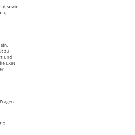
n
ent sowie
den,
ein,
ut zu
rs und
die EXIN
er
 Fragen
ine