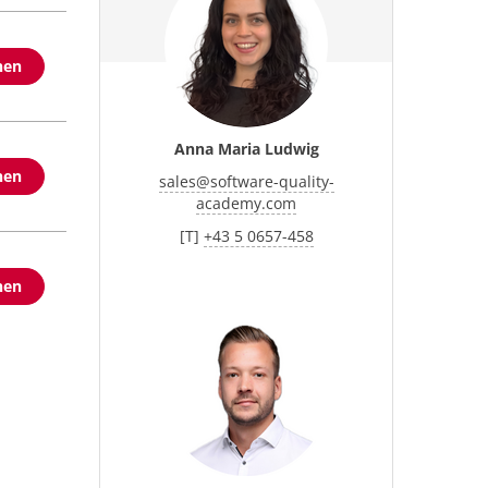
hen
Anna Maria Ludwig
hen
sales
@
software-quality-
academy.com
[T]
+43 5 0657-458
hen