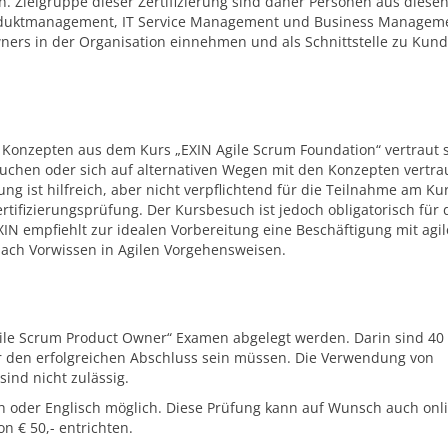
. Zielgruppe dieser Zertifizierung sind daher Personen aus diese
oduktmanagement, IT Service Management und Business Managem
wners in der Organisation einnehmen und als Schnittstelle zu Kun
Konzepten aus dem Kurs „EXIN Agile Scrum Foundation“ vertraut s
uchen oder sich auf alternativen Wegen mit den Konzepten vertra
ng ist hilfreich, aber nicht verpflichtend für die Teilnahme am Ku
tifizierungsprüfung. Der Kursbesuch ist jedoch obligatorisch für 
IN empfiehlt zur idealen Vorbereitung eine Beschäftigung mit agil
nach Vorwissen in Agilen Vorgehensweisen.
ile Scrum Product Owner“ Examen abgelegt werden. Darin sind 40
r den erfolgreichen Abschluss sein müssen. Die Verwendung von
 sind nicht zulässig.
h oder Englisch möglich. Diese Prüfung kann auf Wunsch auch onl
n € 50,- entrichten.