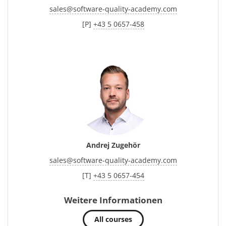
sales
@
software-quality-academy.com
[P]
+43 5 0657-458
Andrej Zugehör
sales
@
software-quality-academy.com
[T]
+43 5 0657-454
Weitere Informationen
All courses