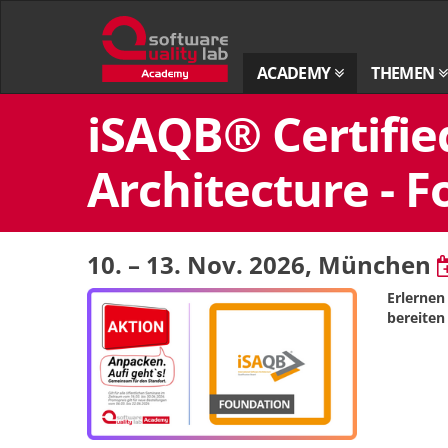
Zur
Startseite
ACADEMY
THEMEN
Zum
iSAQB® Certifie
Inhalt
springen
Architecture - F
10. – 13. Nov. 2026
, München
Erlernen
bereiten