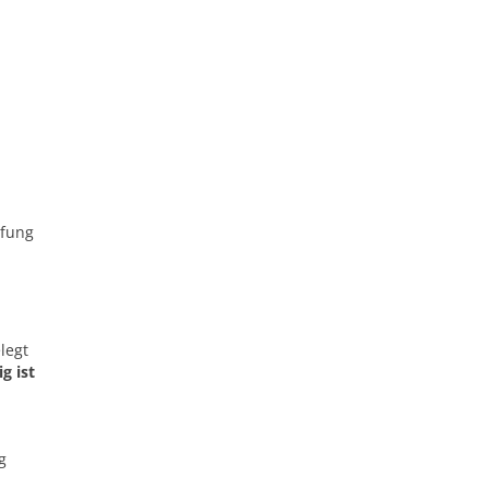
efung
legt
g ist
g