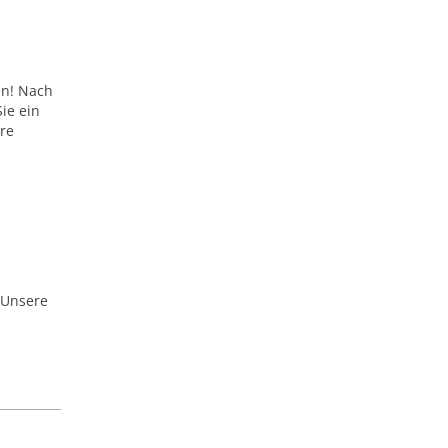
en! Nach
ie ein
are
 Unsere