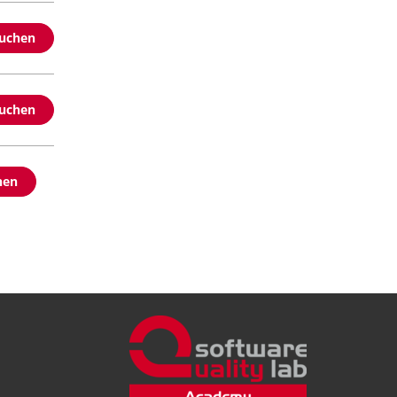
buchen
buchen
hen