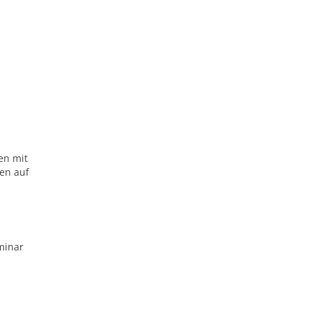
en mit
en auf
minar