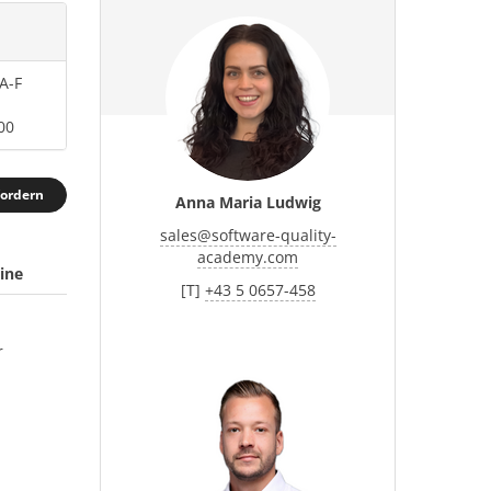
A-F
00
fordern
Anna Maria Ludwig
sales
@
software-quality-
academy.com
ine
[T]
+43 5 0657-458
r