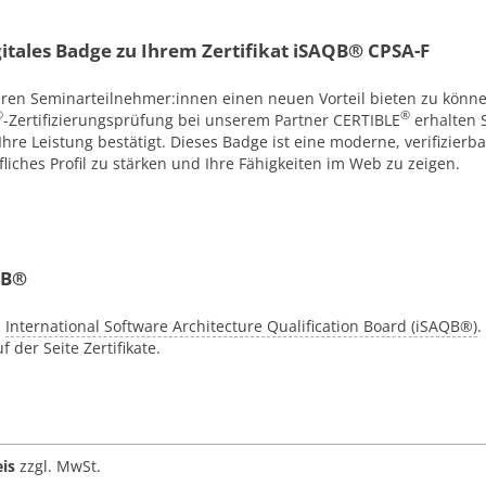
igitales Badge zu Ihrem Zertifikat iSAQB® CPSA-F
eren Seminarteilnehmer:innen einen neuen Vorteil bieten zu könn
®
®
-Zertifizierungsprüfung bei unserem Partner CERTIBLE
erhalten S
Ihre Leistung bestätigt. Dieses Badge ist eine moderne, verifizierb
fliches Profil zu stärken und Ihre Fähigkeiten im Web zu zeigen.
QB®
s
International Software Architecture Qualification Board (iSAQB®)
.
 der Seite Zertifikate.
eis
zzgl. MwSt.