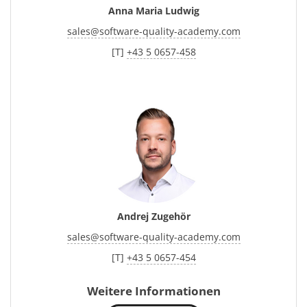
Anna Maria Ludwig
sales
@
software-quality-academy.com
[T]
+43 5 0657-458
Andrej Zugehör
sales
@
software-quality-academy.com
[T]
+43 5 0657-454
Weitere Informationen