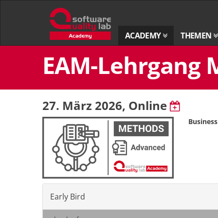
Zur
Startseite
ACADEMY
THEMEN
Zum
EAM-Lehrgang Mo
Inhalt
springen
27. März 2026
, Online
Business
Early Bird