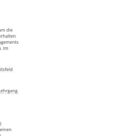
um die
erhalten
nagements
. Im
itsfeld
Lehrgang
)
 einen
i