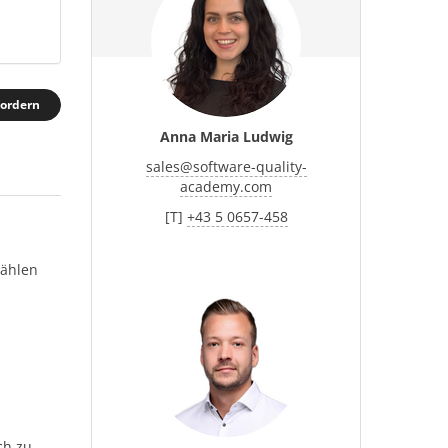
fordern
Anna Maria Ludwig
sales
@
software-quality-
academy.com
[T]
+43 5 0657-458
wählen
ch zu