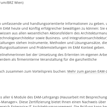
trum/BRZ Wien)
en umfassende und handlungsorientierte Informationen zu geben, 
 EAM heute und künftig erfolgreicher bewältigen zu können: Sie 
wissen aus allen wesentlichen Aktionsfeldern des Architekturma
echnologiearchitektur sowie Business- und Integrationsarchitektur)
staltungen stehen Instrumente, Methoden und Lösungsansätze, die
dlungssituationen und Problemstellungen im EAM Kontext geben.
 TeilnehmerInnen bei der Umsetzung des Erlernten im eigenen Arbe
ßerdem als firmeninterne Veranstaltung für die ganzheitliche
auch zusammen zum Vorteilspreis buchen:
Mehr zum ganzen EAM-
uss aller 6 Module des EAM-Lehrgangs (Hausarbeit mit Besprechung
-Manager«. Diese Zertifizierung bietet Ihnen einen Nachweis über
reich Enterprise IT-Architekturmanagement. Die Prüfung kann be