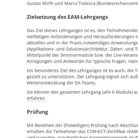
Gustav Mirth und Marco Todesca (Bundesrechenzen
Zielsetzung des EAM-Lehrgangs
Das Ziel dieses Lehrganges ist es, den Teilnehmend
vielfältigen Anforderungen und Herausforderungen im
aktuelles und in der Praxis notwendiges Anwendungs
(Applikations- und Solutionsarchitektur, Daten- und T
Mittelpunkt der Seminarmodule bzw. der Live-Veran
Anregungen und Antworten für typische Fragen, Han
Ein besonderes Ziel des Lehrganges ist es auch, die
gezielt zu unterstützen. Der Lehrgang eignet sich au
Weiterentwicklung der EA-Teams.
Sie können den gesamten Lehrgang (alle 6 Module) 
erfahren
Prüfung
Mit Bestehen der (freiwilligen) Prüfung nach Abschl
erhalten die Teilnehmer das CON•ECT-Zertifikat »EAM
umfassenden, ganzheitlichen Kompetenzerwerb im Be