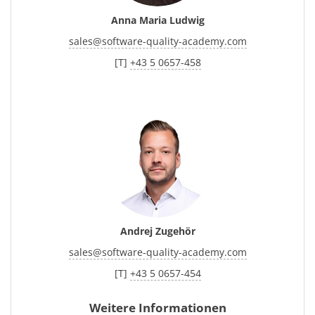
Anna Maria Ludwig
sales
@
software-quality-academy.com
[T]
+43 5 0657-458
Andrej Zugehör
sales
@
software-quality-academy.com
[T]
+43 5 0657-454
Weitere Informationen