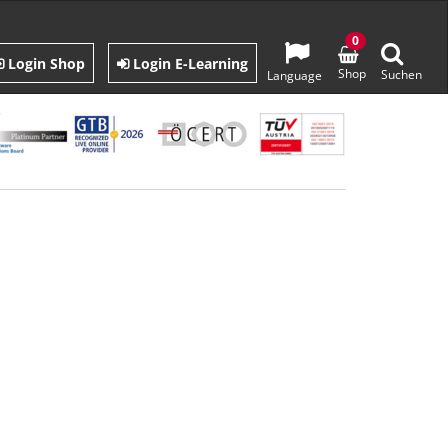
0
Login Shop
Login E-Learning
Shop
Suchen
Language