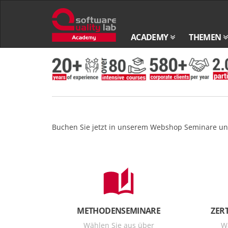
Zur
Startseite
ACADEMY
THEMEN
Zum
Inhalt
springen
Buchen Sie jetzt in unserem Webshop Seminare und
METHODENSEMINARE
ZER
Wählen Sie aus über
W