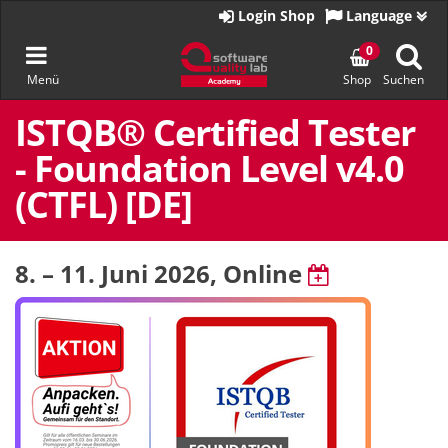
Zur
Login Shop
Language
Startseite
Navigation
0
Menü
Shop
Suchen
umschalten
Zum
Inhalt
ISTQB® Certified Tester
springen
- Foundation Level v4.0
(CTFL) [DE]
8. – 11. Juni 2026
, Online