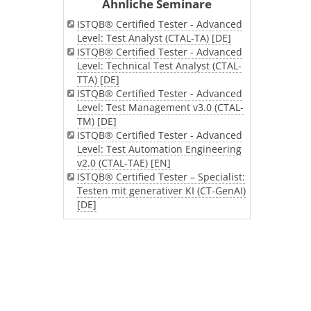
Ähnliche Seminare
ISTQB® Certified Tester - Advanced
Level: Test Analyst (CTAL-TA) [DE]
ISTQB® Certified Tester - Advanced
Level: Technical Test Analyst (CTAL-
TTA) [DE]
ISTQB® Certified Tester - Advanced
Level: Test Management v3.0 (CTAL-
TM) [DE]
ISTQB® Certified Tester - Advanced
Level: Test Automation Engineering
v2.0 (CTAL-TAE) [EN]
ISTQB® Certified Tester – Specialist:
Testen mit generativer KI (CT-GenAI)
[DE]