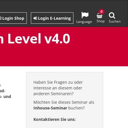
0
Login Shop
Login E-Learning
Shop
Suchen
Language
 Level v4.0
Haben Sie Fragen zu oder
e
Interesse an diesem oder
ed-
anderen Seminaren?
s- und
Möchten Sie dieses Seminar als
Inhouse-Seminar
buchen?
Kontaktieren Sie uns: