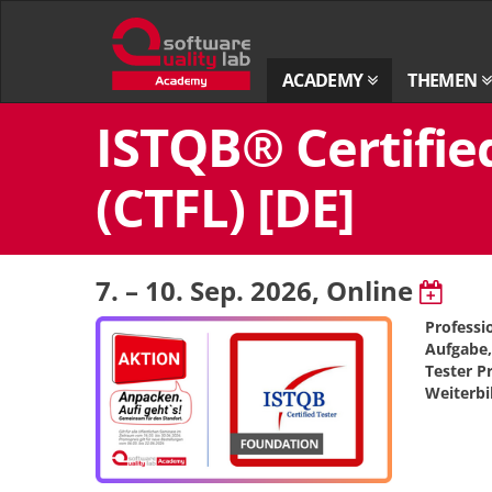
Zur
Startseite
ACADEMY
THEMEN
Zum
ISTQB® Certified
Inhalt
springen
(CTFL) [DE]
7. – 10. Sep. 2026
, Online
Professi
Aufgabe,
Tester P
Weiterbi