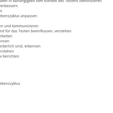
ten in Abhängigkeit vom Kontext des Testens identifizieren
verbessern
rn
lebenszyklus anpassen
iben und kommunizieren
and für das Testen beeinflussen, verstehen
arbeiten
kennen
orderlich sind, erkennen
erstehen
iv berichten
lebenszyklus