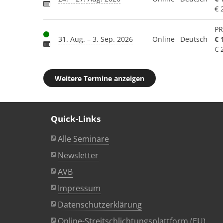
€ 
PR
31. Aug. – 3. Sep. 2026
Online
Deutsch
€ 
€ 
Weitere Termine anzeigen
Quick-Links
Alle Seminare
Newsletter
AVB
Impressum
Datenschutzerklärung
Online-Streitschlichtungsplattform (EU)