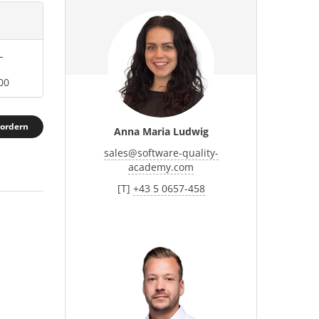
L
00
fordern
Anna Maria Ludwig
sales
@
software-quality-
academy.com
[T]
+43 5 0657-458