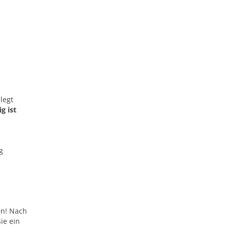
legt
g ist
g
en! Nach
ie ein