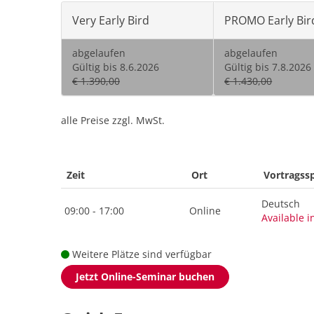
Very Early Bird
PROMO Early Bir
abgelaufen
abgelaufen
Gültig bis 8.6.2026
Gültig bis 7.8.2026
€ 1.390,00
€ 1.430,00
alle Preise zzgl. MwSt.
Zeit
Ort
Vortragss
Deutsch
09:00 - 17:00
Online
Available i
Weitere Plätze sind verfügbar
Jetzt Online-Seminar buchen