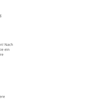
g
en! Nach
ie ein
are
ere