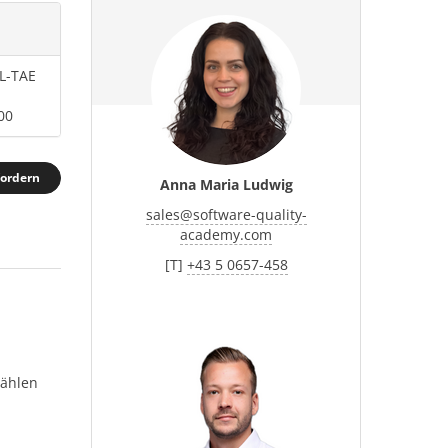
L-TAE
00
fordern
Anna Maria Ludwig
sales
@
software-quality-
academy.com
[T]
+43 5 0657-458
wählen