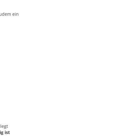
zudem ein
legt
g ist