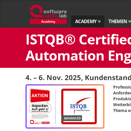
Zur
Startseite
ACADEMY
THEMEN
Zum
ISTQB® Certified
Inhalt
springen
Automation Engi
4. – 6. Nov. 2025
, Kundenstan
Professi
Anforder
Produkte
Weiterbi
Thema er