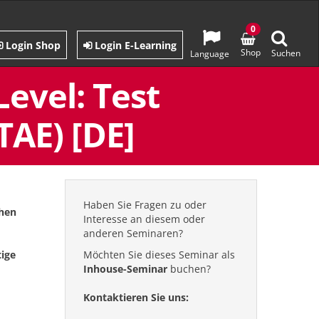
0
Login Shop
Login E-Learning
Shop
Suchen
Language
evel: Test
TAE) [DE]
Haben Sie Fragen zu oder
ohen
Interesse an diesem oder
anderen Seminaren?
ige
Möchten Sie dieses Seminar als
Inhouse-Seminar
buchen?
Kontaktieren Sie uns: