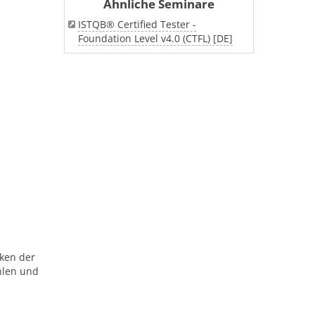
Ähnliche Seminare
ISTQB® Certified Tester -
Foundation Level v4.0 (CTFL) [DE]
iken der
hlen und