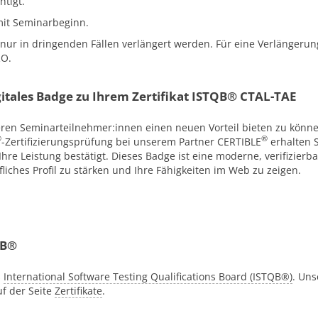
htigt.
mit Seminarbeginn.
nur in dringenden Fällen verlängert werden. Für eine Verlängerun
RO.
igitales Badge zu Ihrem Zertifikat ISTQB® CTAL-TAE
eren Seminarteilnehmer:innen einen neuen Vorteil bieten zu könn
®
®
-Zertifizierungsprüfung bei unserem Partner CERTIBLE
erhalten S
Ihre Leistung bestätigt. Dieses Badge ist eine moderne, verifizierb
fliches Profil zu stärken und Ihre Fähigkeiten im Web zu zeigen.
QB®
s
International Software Testing Qualifications Board (ISTQB®)
. Uns
uf der Seite
Zertifikate
.