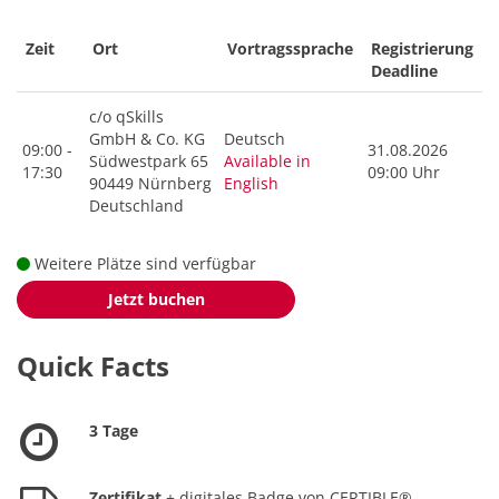
Zeit
Ort
Vortragssprache
Registrierung
Deadline
c/o qSkills
GmbH & Co. KG
Deutsch
09:00 -
31.08.2026
Südwestpark 65
Available in
17:30
09:00 Uhr
90449 Nürnberg
English
Deutschland
Weitere Plätze sind verfügbar
Jetzt buchen
Quick Facts
3 Tage
Zertifikat
+ digitales Badge von CERTIBLE®