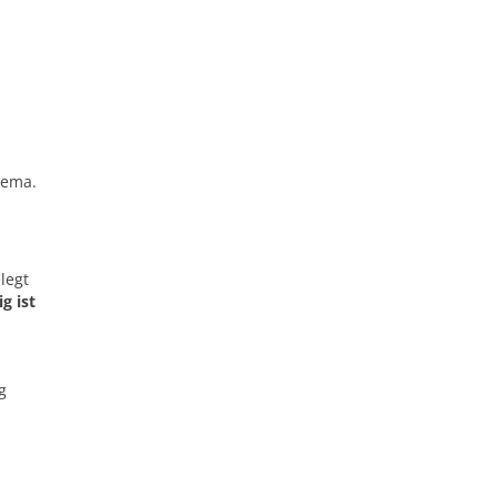
hema.
legt
g ist
g