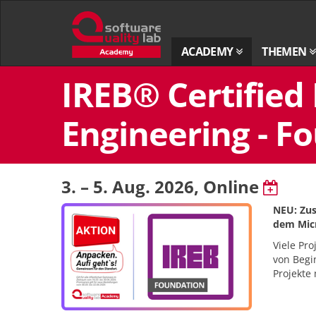
Zur
Startseite
ACADEMY
THEMEN
Zum
IREB® Certified
Inhalt
springen
Engineering - Fo
3. – 5. Aug. 2026
, Online
NEU: Zus
dem Micr
Viele Pr
von Begin
Projekte