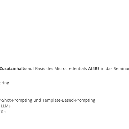
Zusatzinhalte
auf Basis des Microcredentials
AI4RE
in das Semina
ering
w-Shot-Prompting und Template-Based-Prompting
n LLMs
für: