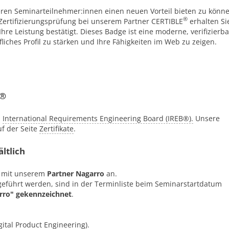
eren Seminarteilnehmer:innen einen neuen Vorteil bieten zu könn
®
Zertifizierungsprüfung bei unserem Partner CERTIBLE
erhalten Si
Ihre Leistung bestätigt. Dieses Badge ist eine moderne, verifizierb
fliches Profil zu stärken und Ihre Fähigkeiten im Web zu zeigen.
B®
s
International Requirements Engineering Board (IREB®).
Unsere
uf der Seite
Zertifikate
.
ltlich
m mit unserem
Partner Nagarro
an.
eführt werden, sind in der Terminliste beim Seminarstartdatum
rro" gekennzeichnet
.
ital Product Engineering).