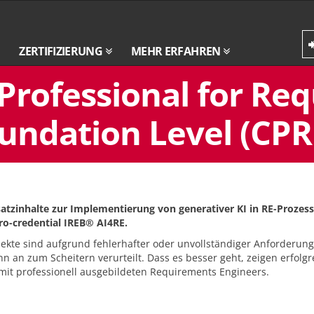
ZERTIFIZIERUNG
MEHR ERFAHREN
 Professional for Re
undation Level (CPRE
atzinhalte zur Implementierung von generativer KI in RE-Prozes
o-credential IREB® AI4RE.
ojekte sind aufgrund fehlerhafter oder unvollständiger Anforderun
n an zum Scheitern verurteilt. Dass es besser geht, zeigen erfolgr
 mit professionell ausgebildeten Requirements Engineers.