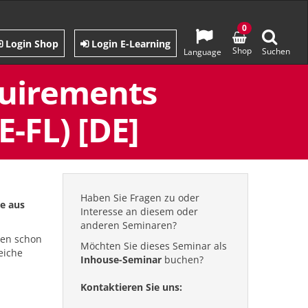
0
Login Shop
Login E-Learning
Shop
Suchen
Language
quirements
-FL) [DE]
Haben Sie Fragen zu oder
se aus
Interesse an diesem oder
anderen Seminaren?
gen schon
Möchten Sie dieses Seminar als
eiche
Inhouse-Seminar
buchen?
Kontaktieren Sie uns: