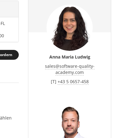
-FL
00
fordern
Anna Maria Ludwig
sales
@
software-quality-
academy.com
[T]
+43 5 0657-458
wählen