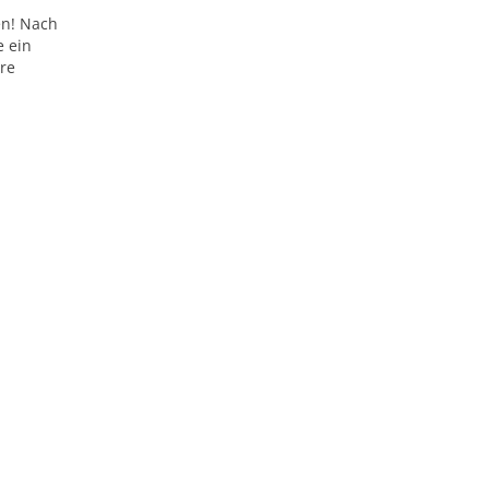
en! Nach
e ein
are