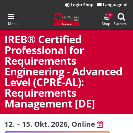
Zur
Login Shop
Language
Startseite
Navigation
0
Menü
Shop
Suchen
umschalten
Zum
Inhalt
IREB® Certified
springen
Professional for
Requirements
Engineering - Advanced
Level (CPRE-AL):
Requirements
Management [DE]
12. – 15. Okt. 2026
, Online