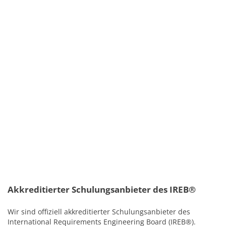
is
ei
m
ve
Mö
Ih
be
Pr
z
st
u
Ih
Fä
i
W
z
ze
Akkreditierter Schulungsanbieter des IREB®
Wir sind offiziell akkreditierter Schulungsanbieter des
International Requirements Engineering Board (IREB®).