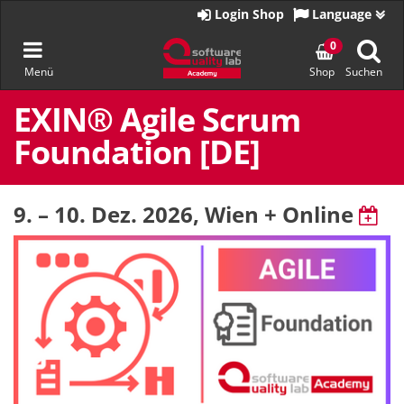
Zur
Login Shop
Language
Startseite
Navigation
0
Menü
Shop
Suchen
umschalten
Zum
Inhalt
EXIN® Agile Scrum
springen
Foundation [DE]
9. – 10. Dez. 2026
, Wien + Online