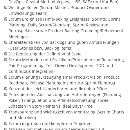
DevOps, Crystal Methodologies, LeSS, SAFe und KanBan)
Wichtige Rollen (Scrum Master, Product Owner und
Entwicklungs-Team)
Scrum Ereignisse (Time-boxing Ereignisse, Sprints, Sprint
Planning, Daily Scrum/Stand-up, Sprint Review und
Retrospektive sowie Product Backlog Grooming/Refinement
Meetings)
Charakteristiken von Backlogs und guten Anforderungen
(User Stories bzw. Backlog Items)
Die Bedeutung der Definition of Done
Scrum Methoden und Praktiken (Prinzipien von Refactoring,
Pair Programming, Test Driven Development TDD und
Continuous Integration)
Scrum Planung (Erzeugung einer Produkt Vision, Product
Roadmap, Release Planung bis hin zur Sprint Planung)
Konzept der leicht änderbaren und flexiblen Pläne
Prinzipien der Abschätzung von Anforderungen (Planning
Poker, Triangulation und Affinitätsschätzung) sowie
Schätzen in Story Points vs Ideal Days/Time
Transparenz und Wichtigkeit von Monitoring (Scrum Charts
und Metriken)
Scrum in großen und komplexen Projekten
Arbeiten mit mehreren Scrum Teams (verteilt auf