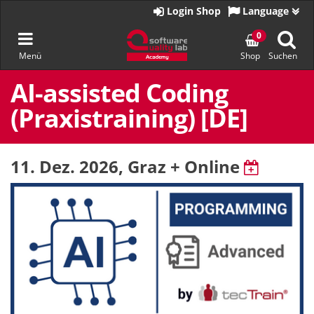
Zur
Login Shop
Language
Startseite
Navigation
0
Menü
Shop
Suchen
umschalten
Zum
Inhalt
AI-assisted Coding
springen
(Praxistraining) [DE]
11. Dez. 2026
, Graz + Online