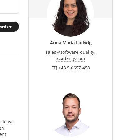
fordern
Anna Maria Ludwig
sales
@
software-quality-
academy.com
[T]
+43 5 0657-458
Release
en
eht