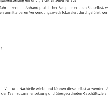
gabenstellung ein und gleicht Einzelfehler aus.
rfahren kennen. Anhand praktischer Beispiele erleben Sie selbst, w
den unmittelbaren Verwendungszweck fokussiert durchgeführt wer
a.)
ren Vor- und Nachteile erlebt und können diese selbst anwenden.
rd, der Teamzusammensetzung und übergeordneten Geschäftsziele