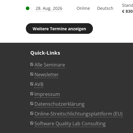
Stan
28. Aug. 2026
Online
Deutsch
€ 830
Weitere Termine anzeigen
Quick-Links
Alle Seminare
Newsletter
AVB
Impressum
Datenschutzerklärung
Online-Streitschlichtungsplattform (EU)
Software Quality Lab Consulting