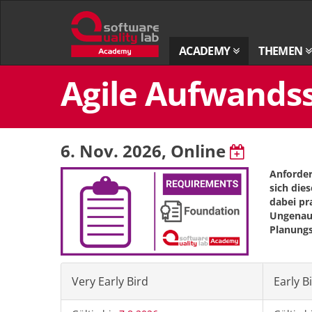
Zur
Startseite
ACADEMY
THEMEN
Zum
Agile Aufwands
Inhalt
springen
6. Nov. 2026
, Online
Anforder
sich die
dabei pr
Ungenaui
Planungs
Very Early Bird
Early B