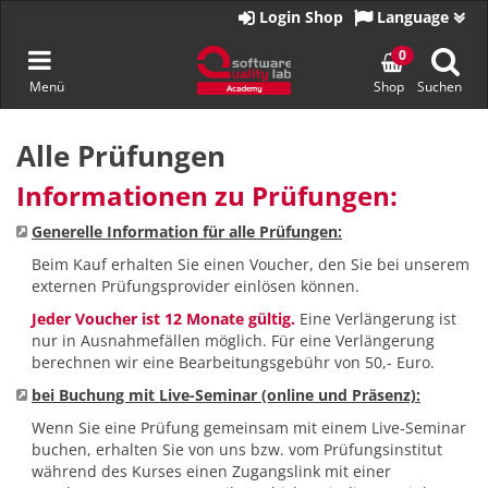
Zur
Login Shop
Language
Startseite
Navigation
0
Menü
Shop
Suchen
umschalten
Zum
Inhalt
Alle Prüfungen
springen
Informationen zu Prüfungen:
Generelle Information für alle Prüfungen:
Beim Kauf erhalten Sie einen Voucher, den Sie bei unserem
externen Prüfungsprovider einlösen können.
Jeder Voucher ist 12 Monate gültig.
Eine Verlängerung ist
nur in Ausnahmefällen möglich. Für eine Verlängerung
berechnen wir eine Bearbeitungsgebühr von 50,- Euro.
bei Buchung mit Live-Seminar (online und Präsenz):
Wenn Sie eine Prüfung gemeinsam mit einem Live-Seminar
buchen, erhalten Sie von uns bzw. vom Prüfungsinstitut
während des Kurses einen Zugangslink mit einer