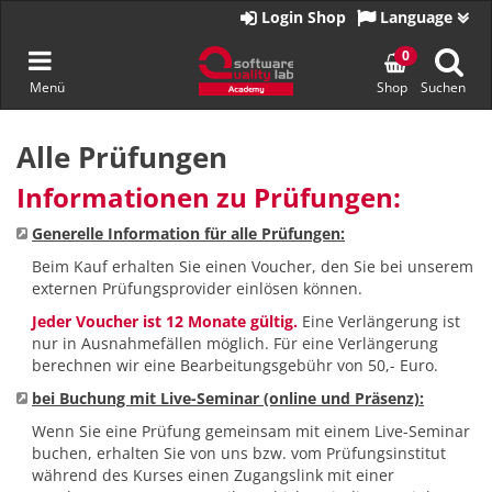
Zur
Login Shop
Language
Startseite
Navigation
0
Menü
Shop
Suchen
umschalten
Zum
Inhalt
Alle Prüfungen
springen
Informationen zu Prüfungen:
Generelle Information für alle Prüfungen:
Beim Kauf erhalten Sie einen Voucher, den Sie bei unserem
externen Prüfungsprovider einlösen können.
Jeder Voucher ist 12 Monate gültig.
Eine Verlängerung ist
nur in Ausnahmefällen möglich. Für eine Verlängerung
berechnen wir eine Bearbeitungsgebühr von 50,- Euro.
bei Buchung mit Live-Seminar (online und Präsenz):
Wenn Sie eine Prüfung gemeinsam mit einem Live-Seminar
buchen, erhalten Sie von uns bzw. vom Prüfungsinstitut
während des Kurses einen Zugangslink mit einer