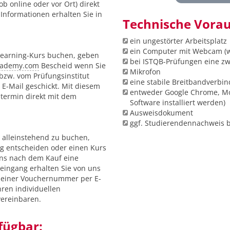
b online oder vor Ort) direkt
Informationen erhalten Sie in
Technische Vora
ein ungestörter Arbeitsplatz
ein Computer mit Webcam (w
Learning-Kurs buchen, geben
bei ISTQB-Prüfungen eine zw
academy.com
Bescheid wenn Sie
Mikrofon
 bzw. vom Prüfungsinstitut
eine stabile Breitbandverbi
E-Mail geschickt. Mit diesem
entweder Google Chrome, Moz
stermin direkt mit dem
Software installiert werden)
Ausweisdokument
ggf. Studierendennachweis 
 alleinstehend zu buchen,
ng entscheiden oder einen Kurs
uns nach dem Kauf eine
eingang erhalten Sie von uns
t einer Vouchernummer per E-
hren individuellen
vereinbaren.
fügbar: