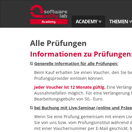
Zur
Startseite
ACADEMY
THEMEN
Zum
Inhalt
Alle Prüfungen
springen
Informationen zu Prüfungen
Generelle Information für alle Prüfungen:
Beim Kauf erhalten Sie einen Voucher, den Sie b
Prüfungsprovider einlösen können.
Jeder Voucher ist 12 Monate gültig.
Eine Verläng
Ausnahmefällen möglich. Für eine Verlängerung 
Bearbeitungsgebühr von 50,- Euro.
bei Buchung mit Live-Seminar (online und Präse
Wenn Sie eine Prüfung gemeinsam mit einem Liv
Sie von uns bzw. vom Prüfungsinstitut während 
mit einer Vouchernummer per E-Mail geschickt. M