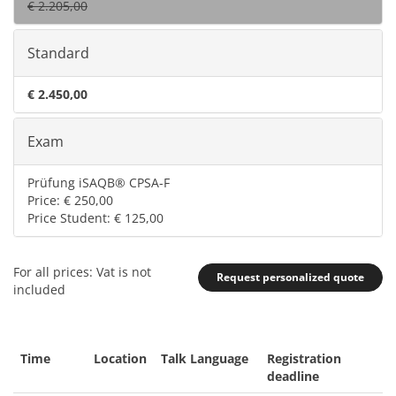
€ 2.205,00
Standard
€ 2.450,00
Exam
Prüfung iSAQB® CPSA-F
Price: € 250,00
Price Student: € 125,00
For all prices: Vat is not
Request personalized quote
included
Time
Location
Talk Language
Registration
deadline