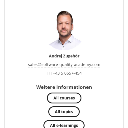
Andrej Zugehör
sales
@
software-quality-academy.com
[T]
+43 5 0657-454
Weitere Informationen
All courses
All topics
All e-learnings