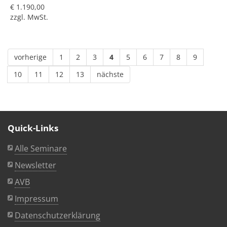
€ 1.190,00
zzgl. MwSt.
vorherige
1
2
3
4
5
6
7
8
9
10
11
12
13
nächste
Quick-Links
Alle Seminare
Newsletter
AVB
Impressum
Datenschutzerklärung