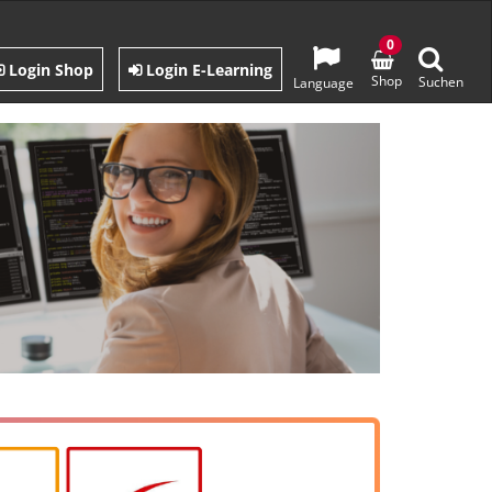
0
Login Shop
Login E-Learning
Shop
Suchen
Language