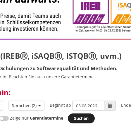
(IREBⓇ, iSAQBⓇ, ISTQBⓇ, uvm.)
r Schulungen zu Softwarequalität und Methoden.
min. Beachten Sie auch unsere Garantietermine.
in:
Beginnt ab
Ende
Sprachen
(2)
Zeige nur
Garantietermine