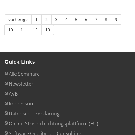
vorherige
1
2
3
4
5
6
7
8
9
10
11
12
13
Quick-Links
Alle Seminare
Newsletter
AVB
Impressum
Datenschutzerklärung
Online-Streitschlichtungsplattform (EU)
Software Quality Lab Consulting